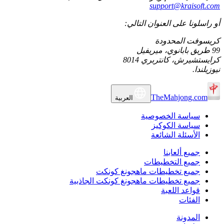
support@kraisoft.com
أو راسلونا على العنوان التالي:
كريسوفت المحدودة
99 طريق بابانوي، ميريفيل
كرايستشيرش، كانتربري 8014
نيوزيلندا.
TheMahjong.com
العربية
سياسة الخصوصية
سياسة الكوكيز
الأسئلة الشائعة
جميع ألعابنا
جميع التخطيطات
جميع تخطيطات ماهجونغ كونكت
جميع تخطيطات ماهجونغ كونكت الجاذبية
قواعد اللعبة
الفئات
المدونة