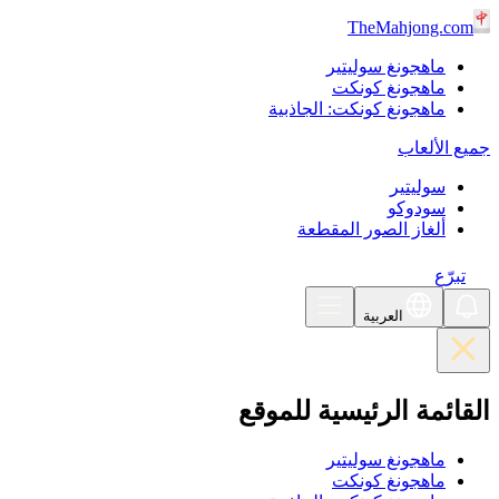
TheMahjong.com
ماهجونغ سوليتير
ماهجونغ كونكت
ماهجونغ كونكت: الجاذبية
جميع الألعاب
سوليتير
سودوكو
ألغاز الصور المقطعة
تبرّع
العربية
القائمة الرئيسية للموقع
ماهجونغ سوليتير
ماهجونغ كونكت