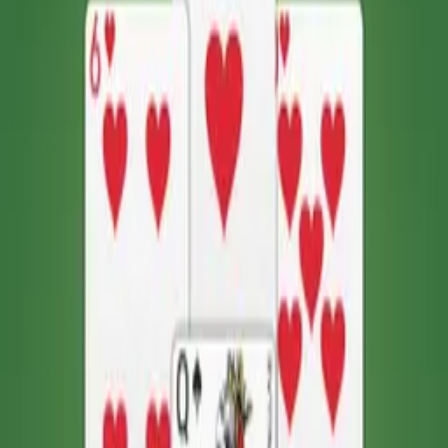
Solitaire
Sudoku
Jigsaw Puzzles
Hjerter
Alle spil
Kategorier
FAQ
Blog
Doner
Hjem
Alle vores spil
Gratis Mahjong-spil online
Mahjong Solitaire er hovedspillet på TheMahjong.com. Reglerne er
lette at forstå: find åbne par af ens brikker, og ryd spillepladen. Der
er
mere end 260 layouts
, såsom
Skildpadde
og
Broer
. De følger alle
de samme grundregler, men hvert layout ændrer spillepladens form
og den måde, spillet udvikler sig på.