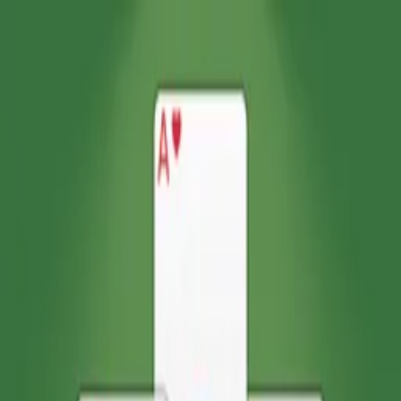
TheMahjong.com
Mahjong Solitaire
Mahjong Connect
Mahjong Connect Gravity
Alle spil
Solitaire
Sudoku
Jigsaw Puzzles
Doner
Dansk
Webstedets hovedmenu
Mahjong Solitaire
Mahjong Connect
Mahjong Connect Gravity