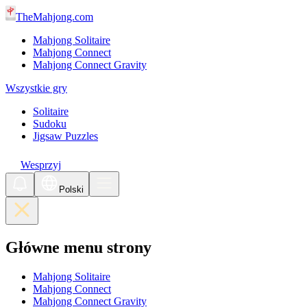
TheMahjong.com
Mahjong Solitaire
Mahjong Connect
Mahjong Connect Gravity
Wszystkie gry
Solitaire
Sudoku
Jigsaw Puzzles
Wesprzyj
Polski
Główne menu strony
Mahjong Solitaire
Mahjong Connect
Mahjong Connect Gravity