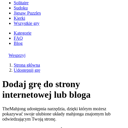
Solitaire
Sudoku
Jigsaw Puzzles
Kierki
Wszystkie gry
Kategorie
FAQ
Blog
Wesprzyj
Strona główna
Udostępnij grę
Dodaj grę do strony
internetowej lub bloga
TheMahjong udostępnia narzędzia, dzięki którym możesz
pokazywać swoje ulubione układy mahjonga znajomym lub
odwiedzającym Twoją stronę.