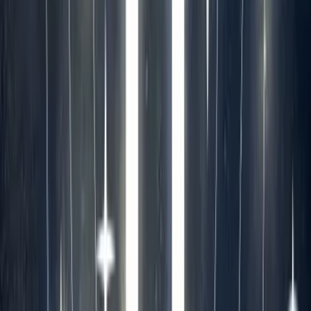
发现三张相同的牌？仔细思考！
如果你看到三张相同且可匹配的牌，可以选择一个能解
锁最多新牌的组合，或者寻找方法快速解锁第四张牌，
从而匹配全部四张。
四张相同的牌？不要错过机会！
如果你看到四张相同且可匹配的牌，那你太幸运了！立
即匹配它们，以便更快推进游戏。
清理长行，避免陷入困境。
优先匹配长水平行边缘的牌，否则这些长行可能会在后
续导致卡住。
注意高叠牌——它们可能隐藏难解的配对。
高叠牌是麻将接龙游戏中的另一个关键优先事项——不