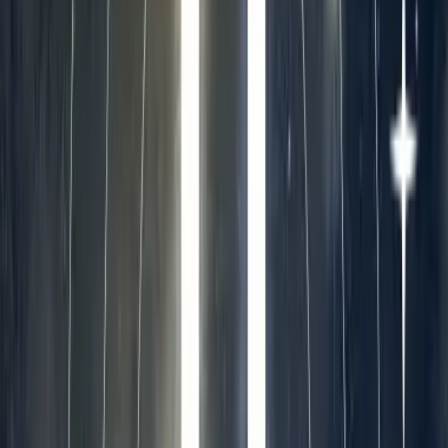
蝴蝶 麻将游戏
爱尔兰三叶草 麻将游戏
麻将 麻将游戏
波浪 麻将游戏
塔堡 麻将游戏
苹果派 麻将游戏
猫和老鼠 麻将游戏
京田 26 麻将游戏
IloveU 麻将游戏
桥梁 麻将游戏