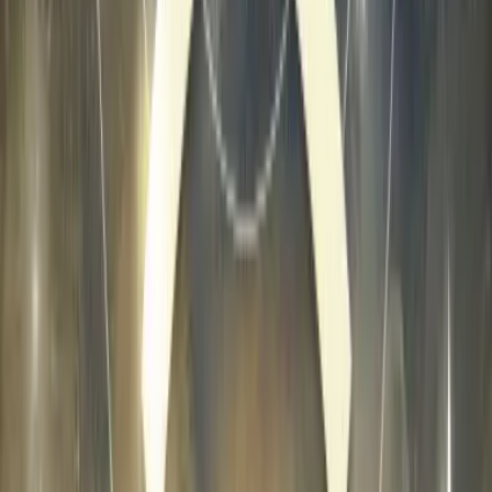
提供最佳的游戏体验，将经典麻将传统与现代技术和用户友好
界面相结合。
推荐的麻将布局
大黄蜂
马蹄铁
宝箱
山姆大叔帽子
推荐的麻将游戏合集
泰坦麻将
泰坦麻将