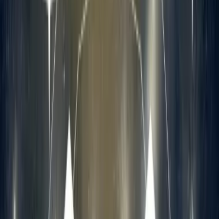
注意：如果您遇到问题或有改进建议，请
。
告诉我们
探索更多游戏和谜题
TheJigsawPuzzles
—
在线拼图
TheSolitaire
—
单人纸牌和卡牌游戏
TheSudoku
—
数独谜题和策略
将我们的麻将扩展程序添加到您的浏览器中
Chrome
Edge
Firefox