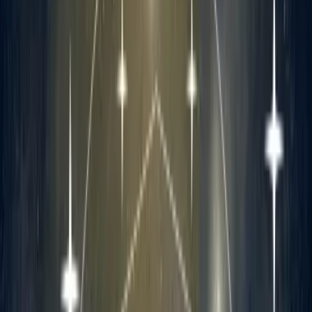
首页
所有布局
变形
反馈意见
捐款
分享
变形 — 麻将接龙牌型布局
免费在线麻将接龙游戏
在 TheMahjong.com 上
在线玩古老的麻将游戏
，体验全屏模式
和更多精彩功能。我们提供 200 多种麻将接龙布局，全部免费
畅玩。