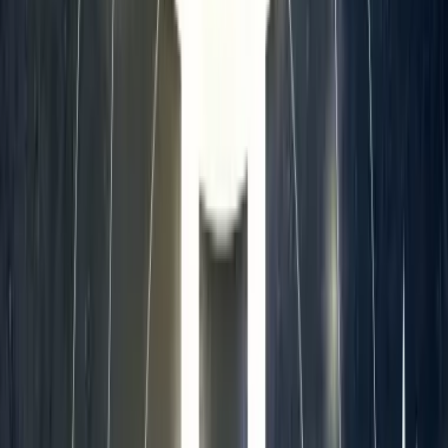
牌。
麻将接龙的第四条规则。
4
四季牌是特殊的。每种季节只有一张，但它们可以相互
匹配！同样，四君子牌也可以彼此配对。
有关麻将游戏规则和策略的更多信息，请参阅
游戏规则
部
分。
玩超过 200 种麻将纸牌布局：
鱼 麻将游戏
海龟 麻将游戏
阶梯金字塔 麻将游戏