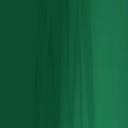
首页
所有布局
泰国
反馈意见
捐款
分享
泰国 — 麻将接龙牌型布局
免费在线麻将接龙游戏
在 TheMahjong.com 上
在线玩古老的麻将游戏
，体验全屏模式
和更多精彩功能。我们提供 200 多种麻将接龙布局，全部免费
畅玩。