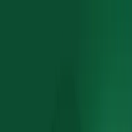
TheMahjong.com
麻将接龙
麻将连连看
麻将连连看：重力模式
所有游戏
纸牌游戏
数独
拼图游戏
捐款
分享
中文
网站主菜单