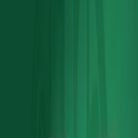
注意：如果您遇到问题或有改进建议，请
。
告诉我们
探索更多游戏和谜题
TheJigsawPuzzles
—
在线拼图
TheSolitaire
—
单人纸牌和卡牌游戏
TheSudoku
—
数独谜题和策略
将我们的麻将扩展程序添加到您的浏览器中
Chrome
Edge
Firefox