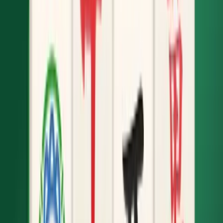
蝴蝶 麻将游戏
迷失 麻将游戏
国际象棋狂 麻将游戏
大象 麻将游戏
鸟屋 麻将游戏
龙 麻将游戏
四风东 麻将游戏
群岛 麻将游戏
波浪 麻将游戏
美国 麻将游戏