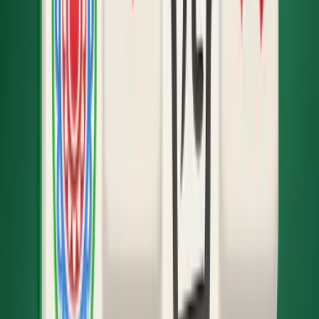
X翼战机 麻将游戏
还有更多 — 点击游戏中的“布局”或访问包含
所有布局
的页
面。
麻将游戏技巧与窍门
花点时间查看布局。
在进行
麻将
接龙的第一步之前，先花点时间熟悉棋盘布
局。你一定能找到一些不错的开局。注意特殊麻将牌
（季节和花）的位置——它们可能会对你有所帮助。
寻找能解锁更多牌的匹配。
尽量优先匹配能解锁最多新牌的组合。有些配对并不会
解锁新牌——最好暂时保留它们，以便稍后与其他牌匹
配。