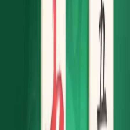
如何玩麻将
麻将接龙的第一条规则。
1
找到一对相同的牌，并点击它们以将其移除。当您移除
所有匹配的牌并清空棋盘时，您就完成了
麻将接龙
！
麻将接龙的第二条规则。
2
只有当牌的左侧或右侧没有被阻挡时，才能移除该牌。
如果该牌的左右两侧都被其他牌遮挡，则无法移除。
麻将接龙的第三条规则。
3
棋盘上每种麻将牌共有四张，明智地选择要优先匹配的