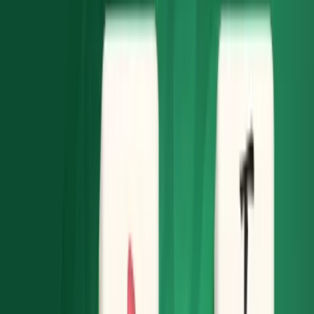
关于 themahjong.com 上的麻将游戏
麻将不仅仅是一款游戏，它是源于古代中国的文化遗产。麻将
起源于清朝，并且赢得了全球数百万人的喜爱。它独特地结合
了策略、计算和运气成分，使麻将成为对智慧与性格的真正考
验。随着时间的推移，麻将经历了许多变化。其欧洲改编版
（麻将接龙）尤为流行，给玩家带来了新的游戏机制、玩法和
布局，如“乌龟”、“鱼”、“蝴蝶”等。
在 themahjong.com，您可以体验这款经典游戏的独特呈现。我
们提供多种布局，您可以尽情享受游戏的美感与优雅。无论您
是经验丰富的麻将高手，还是刚开始接触麻将的初学者，我们
的网站都为您提供舒适而富有吸引力的游戏体验。
我们诚邀您加入这项延续了数百年的传统，在 themahjong.com
上体验麻将游戏。享受精心设计的游戏界面和功能，沉浸在策
略的世界里。