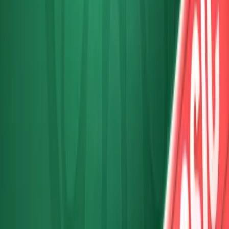
提供最佳的游戏体验，将经典麻将传统与现代技术和用户友好
界面相结合。
推荐的麻将布局
荷鲁斯之眼
复活节彩蛋
闪电
虫子
推荐的麻将游戏合集
星座麻将
星座麻将