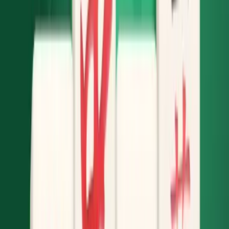
牌。
麻将接龙的第四条规则。
4
四季牌是特殊的。每种季节只有一张，但它们可以相互
匹配！同样，四君子牌也可以彼此配对。
有关麻将游戏规则和策略的更多信息，请参阅
游戏规则
部
分。
玩超过 200 种麻将纸牌布局：
鱼 麻将游戏
海龟 麻将游戏
阶梯金字塔 麻将游戏