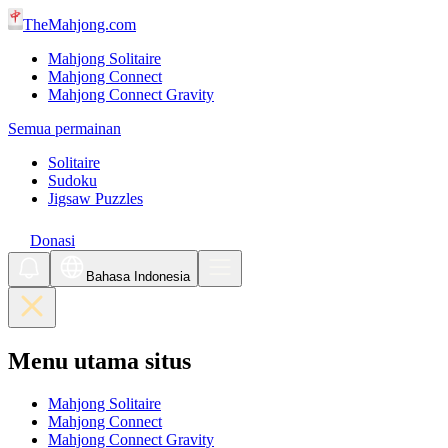
TheMahjong.com
Mahjong Solitaire
Mahjong Connect
Mahjong Connect Gravity
Semua permainan
Solitaire
Sudoku
Jigsaw Puzzles
Donasi
Bahasa Indonesia
Menu utama situs
Mahjong Solitaire
Mahjong Connect
Mahjong Connect Gravity