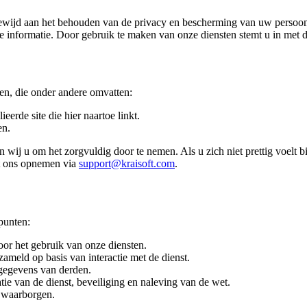
egewijd aan het behouden van de privacy en bescherming van uw persoonli
e informatie. Door gebruik te maken van onze diensten stemt u in met 
en, die onder andere omvatten:
ieerde site die hier naartoe linkt.
en.
n wij u om het zorgvuldig door te nemen. Als u zich niet prettig voelt 
et ons opnemen via
support@kraisoft.com
.
 punten:
door het gebruik van onze diensten.
zameld op basis van interactie met de dienst.
gegevens van derden.
e van de dienst, beveiliging en naleving van de wet.
 waarborgen.