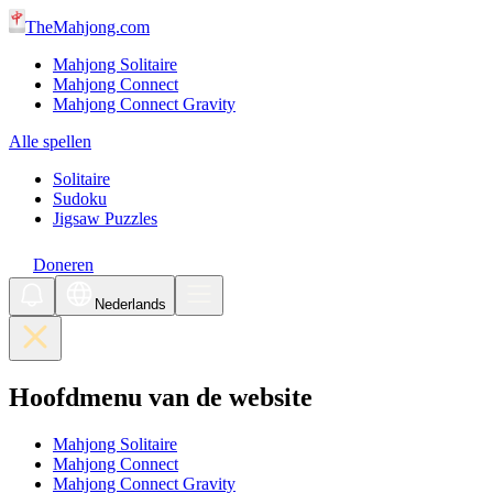
TheMahjong.com
Mahjong Solitaire
Mahjong Connect
Mahjong Connect Gravity
Alle spellen
Solitaire
Sudoku
Jigsaw Puzzles
Doneren
Nederlands
Hoofdmenu van de website
Mahjong Solitaire
Mahjong Connect
Mahjong Connect Gravity