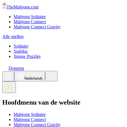
TheMahjong.com
Mahjong Solitaire
Mahjong Connect
Mahjong Connect Gravity
Alle spellen
Solitaire
Sudoku
Jigsaw Puzzles
Doneren
Nederlands
Hoofdmenu van de website
Mahjong Solitaire
Mahjong Connect
Mahjong Connect Gravity