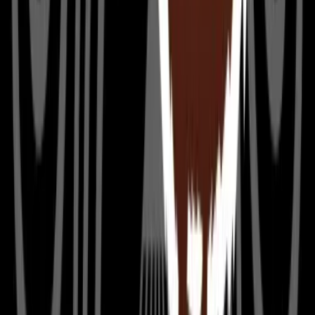
暂停：
使用此键可暂时暂停游戏。这是一个很好的方法，让您
可以休息一下、思考策略，或者只是放松，同时保留您
的游戏进度。
Z
撤销：
此功能允许您撤销上一步操作。如果您犯了错误或想重
新考虑策略，这将非常有用。
H
提示：
当您卡住或想加快游戏进度时，获取一个有用的提示。
此功能将帮助您找到可行的移动，并可能成为您下一步
成功的关键。