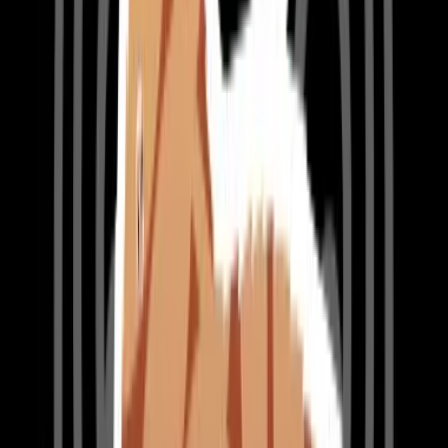
布局描述
"海龟" 是最著名和经典的麻将布局之一，深受玩家欢迎。它
是最早为麻将接龙创建的布局之一，瓷砖排列成海龟的形状，
增加了游戏的视觉吸引力和独特性。
这个布局体现了中国文化哲学，其中海龟象征着长寿、稳定和
智慧。它代表四个方向和四季，使其成为经典麻将布局的理想
形象。这可能是它成为第一个也是最受欢迎的布局之一的原
因。
尽管有许多起始动作，但"海龟"需要注意力和耐心。看似简单
的形状由于其五层和中央块的瓷砖集群而具有挑战性，增加了
复杂性，使每场游戏都充满刺激。
完成提示
从边缘开始
: 从边缘和海龟壳的顶层开始清除瓷砖。这有