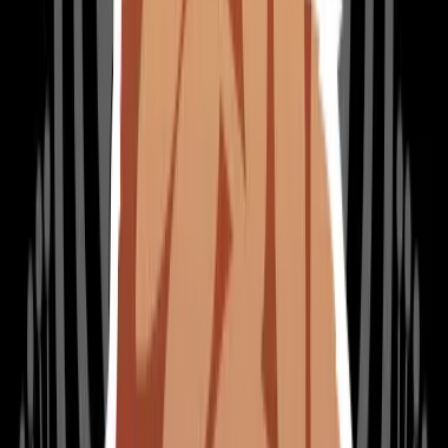
助于逐渐访问中央瓷砖并避免阻塞。
保持平衡
: 尝试均匀地从边缘和中心移除对以保持平衡，
避免在中心留下太多层。
考虑分层
: 海龟的中心有多层瓷砖，需要逐步清除。计划
移动以避免在较低层中留下被阻挡的瓷砖。
提前计划
: 不要急于立即移除所有对。留下一些对用于以
后的移动以防止卡住。考虑每个动作的可能结果。
使用洗牌功能
: 如果您用完了移动，请使用洗牌功能打开
新可能性并完全清除布局。
难度等级: 4/5
"海龟" 提供了高难度，非常适合寻求严峻挑战的经验丰富的
玩家。然而，它也适合初学者，因为我们的算法确保至少有一
个获胜的解决方案。结合撤消、提示和洗牌等有用功能，即使
是新手也可以享受解决这个布局的乐趣。
玩 "海龟" 不仅提供寻找瓷砖对的乐趣，还培养注意力、战略
思维和耐心。这是那些寻求智力挑战的人的绝佳选择。视觉上
吸引人且策略丰富，这个布局承诺带来引人入胜的游戏体验。