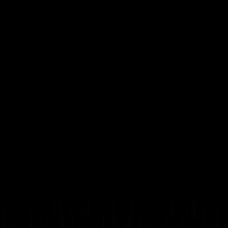
TheMahjong.com
麻将接龙
麻将连连看
麻将连连看：重力模式
所有游戏
纸牌游戏
数独
拼图游戏
捐款
分享
中文
网站主菜单