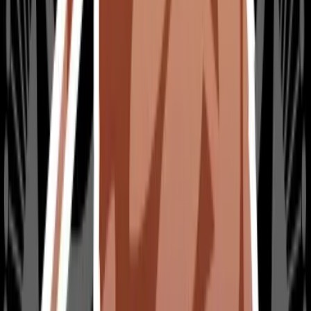
如何玩麻将
麻将接龙的第一条规则。
1
找到一对相同的牌，并点击它们以将其移除。当您移除
所有匹配的牌并清空棋盘时，您就完成了
麻将接龙
！
麻将接龙的第二条规则。
2
只有当牌的左侧或右侧没有被阻挡时，才能移除该牌。
如果该牌的左右两侧都被其他牌遮挡，则无法移除。
麻将接龙的第三条规则。
3
棋盘上每种麻将牌共有四张，明智地选择要优先匹配的