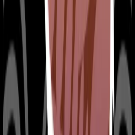
哈卡舞 麻将游戏
黄道十二宫 - 处女座 麻将游戏
X翼战机 麻将游戏
蜘蛛 麻将游戏
睡觉的猫 麻将游戏
门 麻将游戏
深井 麻将游戏
国际象棋狂 麻将游戏
空金字塔 麻将游戏
隐藏词 麻将游戏