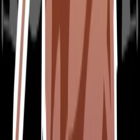
牌。
麻将接龙的第四条规则。
4
四季牌是特殊的。每种季节只有一张，但它们可以相互
匹配！同样，四君子牌也可以彼此配对。
有关麻将游戏规则和策略的更多信息，请参阅
游戏规则
部
分。
玩超过 200 种麻将纸牌布局：
蝴蝶 麻将游戏
鱼 麻将游戏
海龟 麻将游戏