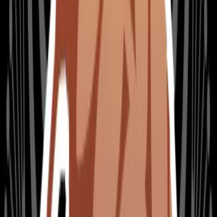
关于 themahjong.com 上的麻将游戏
麻将不仅仅是一款游戏，它是源于古代中国的文化遗产。麻将
起源于清朝，并且赢得了全球数百万人的喜爱。它独特地结合
了策略、计算和运气成分，使麻将成为对智慧与性格的真正考
验。随着时间的推移，麻将经历了许多变化。其欧洲改编版
（麻将接龙）尤为流行，给玩家带来了新的游戏机制、玩法和
布局，如“乌龟”、“鱼”、“蝴蝶”等。
在 themahjong.com，您可以体验这款经典游戏的独特呈现。我
们提供多种布局，您可以尽情享受游戏的美感与优雅。无论您
是经验丰富的麻将高手，还是刚开始接触麻将的初学者，我们
的网站都为您提供舒适而富有吸引力的游戏体验。
我们诚邀您加入这项延续了数百年的传统，在 themahjong.com
上体验麻将游戏。享受精心设计的游戏界面和功能，沉浸在策
略的世界里。