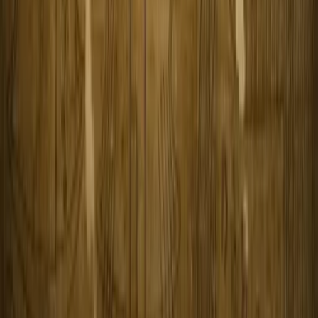
9530
用户已评分
为我们评分!
您喜欢我们的麻将吗?
Is it balrog?
5
4
3
2
1
提交
TheMahjong.com
中文