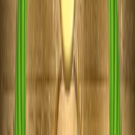
牌。
麻将接龙的第四条规则。
4
四季牌是特殊的。每种季节只有一张，但它们可以相互
匹配！同样，四君子牌也可以彼此配对。
有关麻将游戏规则和策略的更多信息，请参阅
游戏规则
部
分。
玩超过 200 种麻将纸牌布局：
阶梯金字塔 麻将游戏
蝴蝶 麻将游戏
海龟 麻将游戏