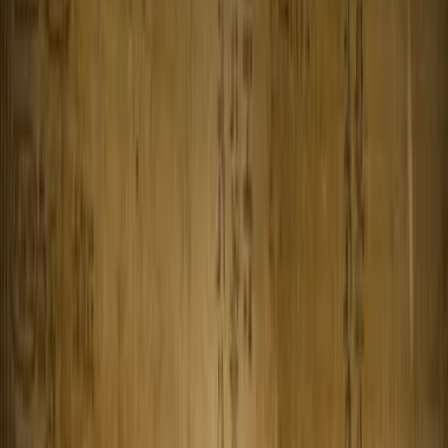
麻将接龙
麻将连连看
麻将连连看：重力模式
纸牌游戏
数独
拼图游戏
红心大战
所有游戏
类别
常见问题解答
博客
捐款
分享
Mahjong game section
0
%