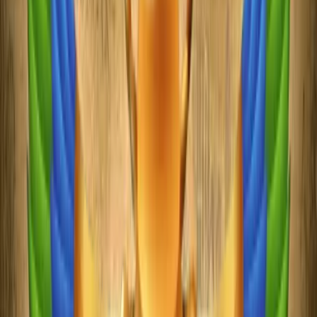
罗马竞技场 麻将游戏
还有更多 — 点击游戏中的“布局”或访问包含
所有布局
的页
面。
麻将游戏技巧与窍门
花点时间查看布局。
在进行
麻将
接龙的第一步之前，先花点时间熟悉棋盘布
局。你一定能找到一些不错的开局。注意特殊麻将牌
（季节和花）的位置——它们可能会对你有所帮助。
寻找能解锁更多牌的匹配。
尽量优先匹配能解锁最多新牌的组合。有些配对并不会
解锁新牌——最好暂时保留它们，以便稍后与其他牌匹
配。