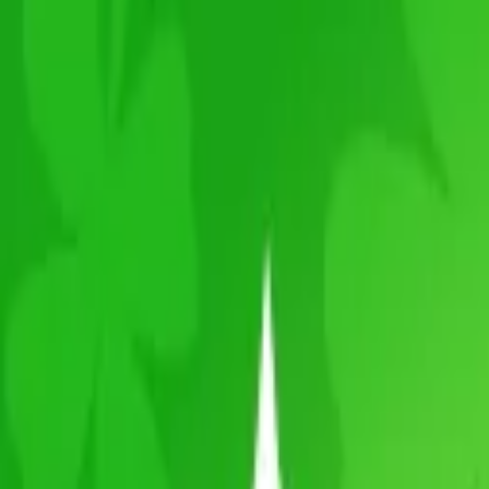
麻将接龙
麻将连连看
麻将连连看：重力模式
纸牌游戏
数独
拼图游戏
红心大战
所有游戏
类别
常见问题解答
博客
捐款
分享
Mahjong game section
0
%