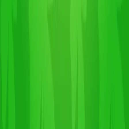
感谢您选择 TheMahjong.com 作为您的在线麻将游戏平台。我
们的游戏结合了经典规则和现代功能，为用户提供舒适且精心
设计的游戏体验。便捷的控制设置、快捷键支持以及精细优化
的界面，确保玩家在每局游戏中都能集中注意力并保持放松的
氛围。
我们不断改进网站，采用创新解决方案并更新视觉设计，以确
保高质量的用户体验，并适应现代游戏的需求。
如果您有任何疑问，建议访问
常见问题
部分，在那里您可以找
到有关网站主要功能的详细信息。
用户对我们游戏的评分
当前评分
4.8