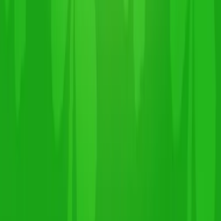
9530
用户已评分
为我们评分!
您喜欢我们的麻将吗?
Is it balrog?
5
4
3
2
1
提交
TheMahjong.com
中文