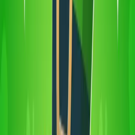
阶梯金字塔 麻将游戏
阿努比斯 麻将游戏
X翼战机 麻将游戏
水母 麻将游戏
全视角 3 麻将游戏
传统复审 麻将游戏
京田 17 麻将游戏
竞技场 麻将游戏
双 麻将游戏
黄道十二宫 - 巨蟹座 麻将游戏