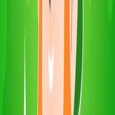
仅难以拆除，还有可能隐藏两张上下叠放的相同牌。如
果叠外没有相同的牌，你可能会陷入困境。
不要犹豫使用提示和撤销！
充分利用TheMahjong.com的实用功能，例如“撤销”和“提
示”，帮助你更好地进行游戏。
简单的控制和自定义设置，带来舒适的麻
将体验
在 TheMahjong.com 体验麻将经典游戏的便捷控制和多功能
性。我们的平台提供直观的快捷键和可自定义的设置面板，确
保流畅的游戏体验，并帮助您提升麻将策略。利用这些功能，
让您的游戏更加精彩和舒适。
麻将快捷键：
P