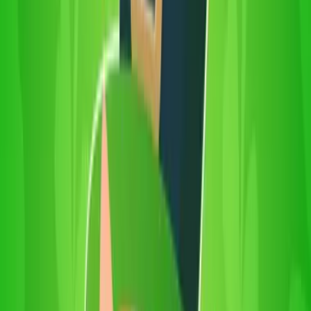
圣甲虫 麻将游戏
凤凰 麻将游戏
京田 24 麻将游戏
F-15 鹰 麻将游戏
城堡墙 麻将游戏
复活节彩蛋 麻将游戏
京田 20 麻将游戏
京田 19 麻将游戏
飞机 麻将游戏
大洞 麻将游戏