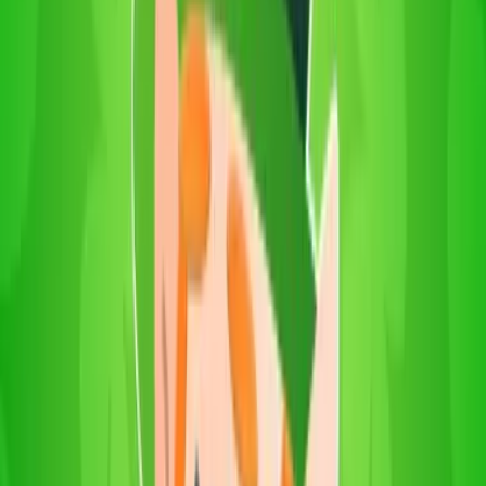
隐藏词 麻将游戏
还有更多 — 点击游戏中的“布局”或访问包含
所有布局
的页
面。
麻将游戏技巧与窍门
花点时间查看布局。
在进行
麻将
接龙的第一步之前，先花点时间熟悉棋盘布
局。你一定能找到一些不错的开局。注意特殊麻将牌
（季节和花）的位置——它们可能会对你有所帮助。
寻找能解锁更多牌的匹配。
尽量优先匹配能解锁最多新牌的组合。有些配对并不会
解锁新牌——最好暂时保留它们，以便稍后与其他牌匹
配。