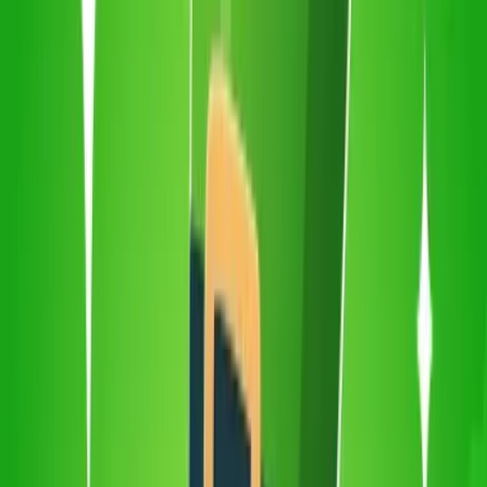
牌。
麻将接龙的第四条规则。
4
四季牌是特殊的。每种季节只有一张，但它们可以相互
匹配！同样，四君子牌也可以彼此配对。
有关麻将游戏规则和策略的更多信息，请参阅
游戏规则
部
分。
玩超过 200 种麻将纸牌布局：
蝴蝶 麻将游戏
海龟 麻将游戏
鱼 麻将游戏