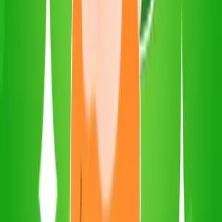
暂停：
使用此键可暂时暂停游戏。这是一个很好的方法，让您
可以休息一下、思考策略，或者只是放松，同时保留您
的游戏进度。
Z
撤销：
此功能允许您撤销上一步操作。如果您犯了错误或想重
新考虑策略，这将非常有用。
H
提示：
当您卡住或想加快游戏进度时，获取一个有用的提示。
此功能将帮助您找到可行的移动，并可能成为您下一步
成功的关键。