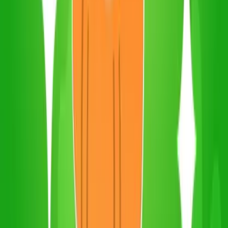
麻将设置面板：
牌面颜色方案选择：
我们的网站提供多种颜色方案，使游戏体验更加舒适和
视觉上更加愉悦。
背景颜色和图片自定义：
个性化您的游戏空间，选择多种背景和颜色选项，以营
造完美的游戏氛围。
自定义游戏设置：
根据您的偏好调整游戏，启用可用牌高亮显示、洗牌等
选项，打造独特的麻将体验。
通过使用这些控制和自定义工具，您不仅可以提升麻将技巧，
还能享受每一局的乐趣。我们的 TheMahjong.com 网站致力于