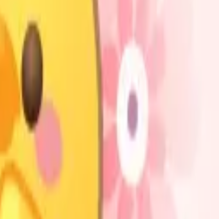
e.
at nyde skønheden og elegancen i spiloplevelsen. Uanset om du er en
evelse.
 spillets funktioner, og fordyb dig i strategiens verden.
ng Solitaire
!
en.