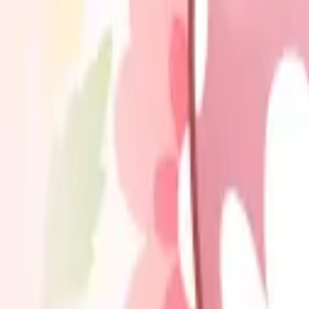
3
Der er fire eksemplarer af hver briketype på brættet. Vælg omhy
Den fjerde regel i Mahjong Solitaire.
4
Brikkerne 'De Fire Årstider' er unikke. Der findes kun én af h
matches med hinanden.
For mere information om Mahjong-reglerne og strategierne, besøg se
Spil mere end 200 mahjong-solitære layout
Skildpadde Mahjong-spil
Fisk Mahjong-spil
Trinpyramide Mahjong-spil
Sommerfugl Mahjong-spil
Broer Mahjong-spil