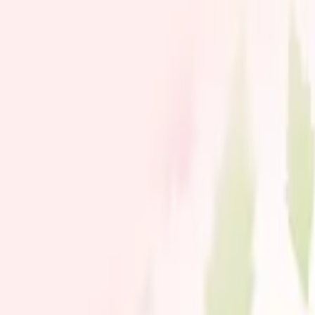
Mahjong Connect Gravity
Solitaire
Sudoku
Jigsaw Puzzles
Hjerter
Alle spil
Kategorier
FAQ
Blog
Doner
Del
Mahjong game section
0
%
Layout
Tempel 2
Hjem
Alle layouts