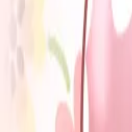
blevet særligt populær og tilbyder spillerne nye spilmekanikker, forma
På TheMahjong.com finder du en unik fortolkning af dette klassiske sp
erfaren Mahjong-mester eller lige er begyndt din rejse, giver vores h
Vi inviterer dig til at blive en del af en århundredgammel tradition 
Sådan spiller du Mahjong
Den første regel i Mahjong Solitaire.
1
Find et par identiske brikker, og klik på dem begge for at fjern
Den anden regel i Mahjong Solitaire.
2
Du kan kun fjerne en brik, hvis den er fri på enten venstre eller
Den tredje regel i Mahjong Solitaire.