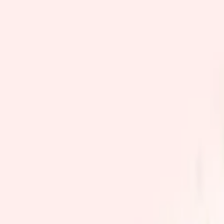
TheMahjong.com
Mahjong Solitaire
Mahjong Connect
Mahjong Connect Gravity
Alle spil
Solitaire
Sudoku
Jigsaw Puzzles
Doner
Del
Dansk
Webstedets hovedmenu
Mahjong Solitaire
Mahjong Connect