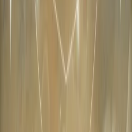
感谢您选择 TheMahjong.com 作为您的在线麻将游戏平台。我
们的游戏结合了经典规则和现代功能，为用户提供舒适且精心
设计的游戏体验。便捷的控制设置、快捷键支持以及精细优化
的界面，确保玩家在每局游戏中都能集中注意力并保持放松的
氛围。
我们不断改进网站，采用创新解决方案并更新视觉设计，以确
保高质量的用户体验，并适应现代游戏的需求。
如果您有任何疑问，建议访问
常见问题
部分，在那里您可以找
到有关网站主要功能的详细信息。
用户对我们游戏的评分
当前评分
4.8