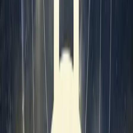
暂停：
使用此键可暂时暂停游戏。这是一个很好的方法，让您
可以休息一下、思考策略，或者只是放松，同时保留您
的游戏进度。
Z
撤销：
此功能允许您撤销上一步操作。如果您犯了错误或想重
新考虑策略，这将非常有用。
H
提示：
当您卡住或想加快游戏进度时，获取一个有用的提示。
此功能将帮助您找到可行的移动，并可能成为您下一步
成功的关键。