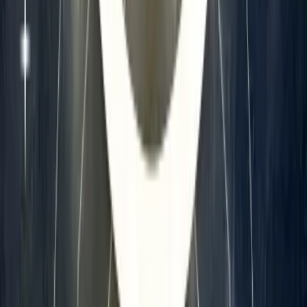
如何玩麻将
麻将接龙的第一条规则。
1
找到一对相同的牌，并点击它们以将其移除。当您移除
所有匹配的牌并清空棋盘时，您就完成了
麻将接龙
！
麻将接龙的第二条规则。
2
只有当牌的左侧或右侧没有被阻挡时，才能移除该牌。
如果该牌的左右两侧都被其他牌遮挡，则无法移除。
麻将接龙的第三条规则。
3
棋盘上每种麻将牌共有四张，明智地选择要优先匹配的