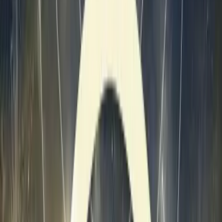
麻将设置面板：
牌面颜色方案选择：
我们的网站提供多种颜色方案，使游戏体验更加舒适和
视觉上更加愉悦。
背景颜色和图片自定义：
个性化您的游戏空间，选择多种背景和颜色选项，以营
造完美的游戏氛围。
自定义游戏设置：
根据您的偏好调整游戏，启用可用牌高亮显示、洗牌等
选项，打造独特的麻将体验。
通过使用这些控制和自定义工具，您不仅可以提升麻将技巧，
还能享受每一局的乐趣。我们的 TheMahjong.com 网站致力于