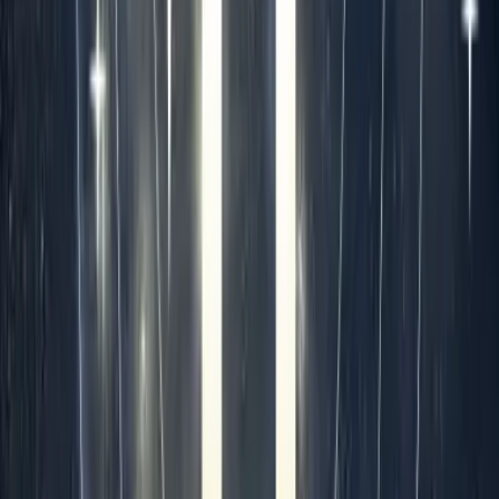
仅难以拆除，还有可能隐藏两张上下叠放的相同牌。如
果叠外没有相同的牌，你可能会陷入困境。
不要犹豫使用提示和撤销！
充分利用TheMahjong.com的实用功能，例如“撤销”和“提
示”，帮助你更好地进行游戏。
简单的控制和自定义设置，带来舒适的麻
将体验
在 TheMahjong.com 体验麻将经典游戏的便捷控制和多功能
性。我们的平台提供直观的快捷键和可自定义的设置面板，确
保流畅的游戏体验，并帮助您提升麻将策略。利用这些功能，
让您的游戏更加精彩和舒适。
麻将快捷键：
P