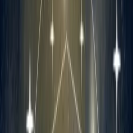
首页
所有布局
小精灵
反馈意见
捐款
分享
小精灵 — 麻将接龙牌型布局
免费在线麻将接龙游戏
在 TheMahjong.com 上
在线玩古老的麻将游戏
，体验全屏模式
和更多精彩功能。我们提供 200 多种麻将接龙布局，全部免费
畅玩。