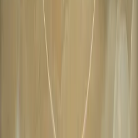
9533
用户已评分
为我们评分!
您喜欢我们的麻将吗?
Is it balrog?
5
4
3
2
1
提交