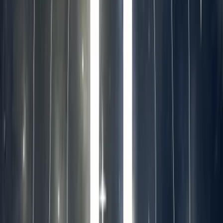
国际象棋狂 麻将游戏
五座金字塔 2 麻将游戏
黄道十二宫 - 天秤座 麻将游戏
经典 麻将游戏
大象 麻将游戏
皇冠 麻将游戏
大洞 麻将游戏
罗马竞技场 麻将游戏
国际象棋 - 兵 麻将游戏
龙脸 麻将游戏