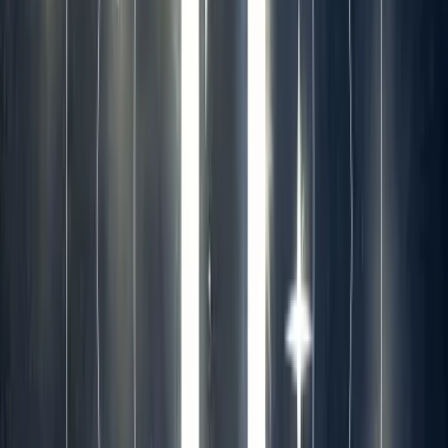
马蹄铁 麻将游戏
宝箱 麻将游戏
还有更多 — 点击游戏中的“布局”或访问包含
所有布局
的页
面。
麻将游戏技巧与窍门
花点时间查看布局。
在进行
麻将
接龙的第一步之前，先花点时间熟悉棋盘布
局。你一定能找到一些不错的开局。注意特殊麻将牌
（季节和花）的位置——它们可能会对你有所帮助。
寻找能解锁更多牌的匹配。
尽量优先匹配能解锁最多新牌的组合。有些配对并不会