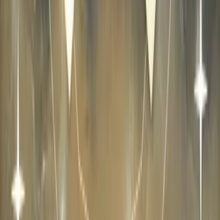
圣帕特里克节麻将
布局: 9
经典麻将
经典麻将
布局: 9
埃及麻将
埃及麻将
布局: 15
星座麻将
星座麻将
布局: 12