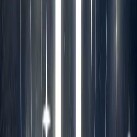
解锁新牌——最好暂时保留它们，以便稍后与其他牌匹
配。
发现三张相同的牌？仔细思考！
如果你看到三张相同且可匹配的牌，可以选择一个能解
锁最多新牌的组合，或者寻找方法快速解锁第四张牌，
从而匹配全部四张。
四张相同的牌？不要错过机会！
如果你看到四张相同且可匹配的牌，那你太幸运了！立
即匹配它们，以便更快推进游戏。
清理长行，避免陷入困境。
优先匹配长水平行边缘的牌，否则这些长行可能会在后
续导致卡住。
注意高叠牌——它们可能隐藏难解的配对。