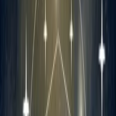
首页
所有布局
黄道十二宫 - 双子座
反馈意见
捐款
分享
黄道十二宫 - 双子座 — 麻将接
龙牌型布局
免费在线麻将接龙游戏
在 TheMahjong.com 上
在线玩古老的麻将游戏
，体验全屏模式
和更多精彩功能。我们提供 200 多种麻将接龙布局，全部免费