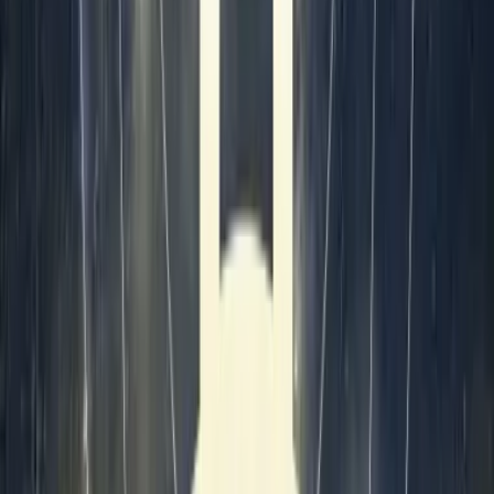
P
暂停：
使用此键可暂时暂停游戏。这是一个很好的方法，让您
可以休息一下、思考策略，或者只是放松，同时保留您
的游戏进度。
Z
撤销：
此功能允许您撤销上一步操作。如果您犯了错误或想重
新考虑策略，这将非常有用。
H
提示：
当您卡住或想加快游戏进度时，获取一个有用的提示。