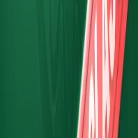
感谢您选择 TheMahjong.com 作为您的在线麻将游戏平台。我
们的游戏结合了经典规则和现代功能，为用户提供舒适且精心
设计的游戏体验。便捷的控制设置、快捷键支持以及精细优化
的界面，确保玩家在每局游戏中都能集中注意力并保持放松的
氛围。
我们不断改进网站，采用创新解决方案并更新视觉设计，以确
保高质量的用户体验，并适应现代游戏的需求。
如果您有任何疑问，建议访问
常见问题
部分，在那里您可以找
到有关网站主要功能的详细信息。
用户对我们游戏的评分
当前评分
4.8