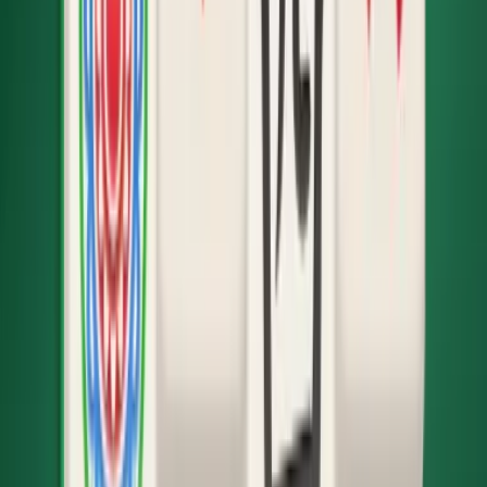
梁龙 麻将游戏
还有更多 — 点击游戏中的“布局”或访问包含
所有布局
的页
面。
麻将游戏技巧与窍门
花点时间查看布局。
在进行
麻将
接龙的第一步之前，先花点时间熟悉棋盘布
局。你一定能找到一些不错的开局。注意特殊麻将牌
（季节和花）的位置——它们可能会对你有所帮助。
寻找能解锁更多牌的匹配。
尽量优先匹配能解锁最多新牌的组合。有些配对并不会
解锁新牌——最好暂时保留它们，以便稍后与其他牌匹
配。