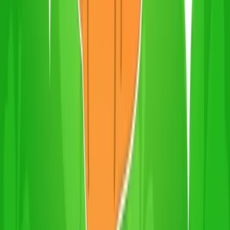
Dengan menggunakan alat kontrol dan kustomisasi ini, Anda tidak
hanya meningkatkan keterampilan mahjong Anda tetapi juga
mendapatkan kesenangan maksimal dari setiap permainan. Situs
web kami, TheMahjong.com, berupaya memberikan pengalaman
bermain terbaik dengan menggabungkan tradisi mahjong klasik
dengan teknologi modern dan antarmuka yang ramah pengguna.
Tata Letak Mahjong yang Disarankan
Phoenix
Empat Angin Nan
Panah Kemenangan
Tinggi dan Rendah
Koleksi permainan Mahjong yang
disarankan
Mahjong Paskah