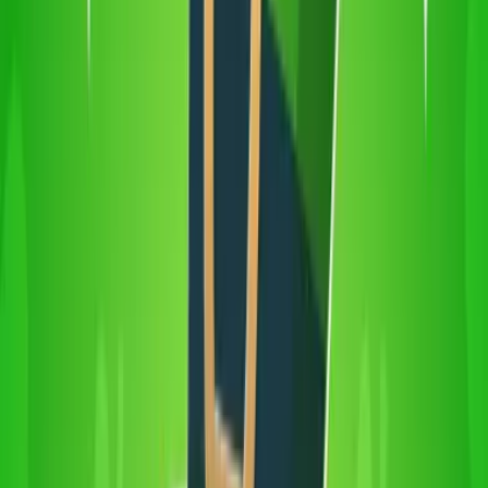
Permainan Mahjong Lima Piramida 2
Permainan Mahjong Jembatan Luar Angkasa
Permainan Mahjong Jam Pasir
Permainan Mahjong Nada musik
Permainan Mahjong Zodiak - Gemini
Permainan Mahjong Menara dan Dinding
Permainan Mahjong Kepiting Klasik
Permainan Mahjong Piramida 2
Permainan Mahjong Piramida
Permainan Mahjong Jangkar
Permainan Mahjong Ubur-ubur