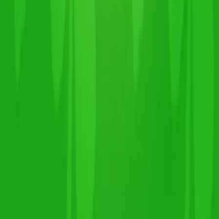
9530
Pengguna Telah Menilai
Beri Kami Penilaian!
Apakah Anda menyukai Mahjong kami?
Is it balrog?
5
4
3
2
1
Kirim
TheMahjong.com
Bahasa Indonesia