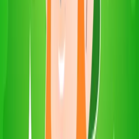
mungkin akan kesulitan melanjutkan permainan.
Jangan ragu untuk menggunakan petunjuk
dan tombol undo!
Manfaatkan fitur berguna di TheMahjong.com seperti 'Undo'
dan 'Hint' untuk meningkatkan pengalaman bermain Anda.
Kontrol Sederhana dan Pengaturan
Kustom untuk Pengalaman Mahjong
yang Nyaman
Temukan kemudahan dan fleksibilitas kontrol dalam permainan
mahjong klasik di TheMahjong.com. Platform kami menawarkan
pintasan keyboard yang intuitif dan panel pengaturan yang dapat
disesuaikan, memastikan pengalaman bermain yang lancar dan
membantu Anda meningkatkan strategi mahjong Anda. Manfaatkan
fitur-fitur ini untuk membuat permainan Anda semakin seru dan
nyaman.
Pintasan Keyboard Mahjong:
P