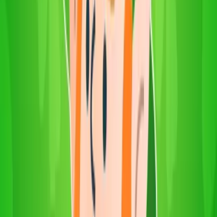
mencocokkan keempatnya sekaligus.
Empat ubin yang cocok? Jangan lewatkan
kesempatan ini!
Jika Anda melihat empat ubin identik yang tersedia, Anda
beruntung! Segera cocokkan semuanya untuk mempercepat
permainan.
Bersihkan baris panjang agar tidak terjebak.
Mencocokkan ubin di tepi baris horizontal yang panjang
harus menjadi prioritas Anda, karena membiarkan baris
panjang tetap ada bisa menyebabkan masalah di kemudian
hari.
Fokus pada tumpukan tinggi — mereka bisa
menyembunyikan pasangan sulit.
Tumpukan tinggi ubin adalah prioritas penting dalam
permainan Mahjong Solitaire. Selain sulit dipisahkan, mereka
juga bisa berisi dua ubin identik yang bertumpuk satu di atas
yang lain. Jika tidak ada ubin serupa di luar tumpukan, Anda