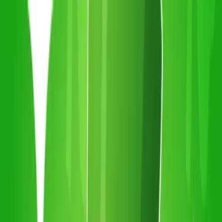
Aturan pertama dalam Mahjong Solitaire.
1
Cari sepasang ubin yang identik dan klik keduanya untuk
menghapusnya. Setelah kamu menghapus semua pasangan
dan membersihkan papan, kamu memenangkan
Mahjong
Solitaire
!
Aturan kedua dalam Mahjong Solitaire.
2
Kamu hanya dapat menghapus ubin jika salah satu sisinya
terbuka, baik di kiri maupun di kanan. Jika ubin terkunci di
kedua sisinya, kamu tidak dapat menghapusnya.
Aturan ketiga dalam Mahjong Solitaire.
3
Setiap jenis ubin muncul empat kali di papan. Pilih dengan
cermat pasangan mana yang akan dicocokkan terlebih dahulu.