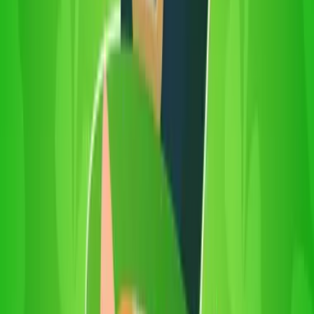
Permainan Mahjong Kepala kelinci
Permainan Mahjong K untuk Kyodai
Permainan Mahjong Shanghai
Permainan Mahjong Portal Kecil
Permainan Mahjong Pondok Dongeng
Permainan Mahjong Kumbang Scarab
Permainan Mahjong Visi Penuh 2
Permainan Mahjong AS
Permainan Mahjong Menang
Dan banyak lagi — klik "Tata Letak" dalam permainan atau
kunjungi halaman dengan
semua tata letak
.