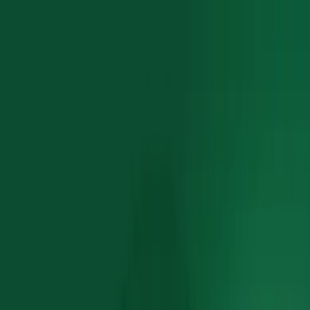
TheMahjong.com
Mahjong Solitaire
Mahjong Connect
Mahjong Connect Gravity
Semua permainan
Solitaire
Sudoku
Jigsaw Puzzles
Donasi
Bagikan
Bahasa Indonesia
Menu utama situs
Mahjong Solitaire
Mahjong Connect