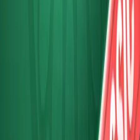
Dengan menggunakan alat kontrol dan kustomisasi ini, Anda tidak
hanya meningkatkan keterampilan mahjong Anda tetapi juga
mendapatkan kesenangan maksimal dari setiap permainan. Situs
web kami, TheMahjong.com, berupaya memberikan pengalaman
bermain terbaik dengan menggabungkan tradisi mahjong klasik
dengan teknologi modern dan antarmuka yang ramah pengguna.
Tata Letak Mahjong yang Disarankan
Trireme
Piramida Bertingkat
Kucing dan Tikus
Stonehenge
Koleksi permainan Mahjong yang
disarankan
Mahjong Paskah