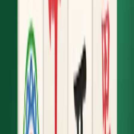
Permainan Mahjong Capung
Permainan Mahjong Misi Mustahil
Permainan Mahjong Rugbi
Permainan Mahjong Kelinci
Permainan Mahjong Tinggi dan Rendah
Permainan Mahjong Papan Catur
Permainan Mahjong Lubang Besar
Permainan Mahjong N untuk Namida
Permainan Mahjong Papillon
Permainan Mahjong Inazuma
Permainan Mahjong Llama