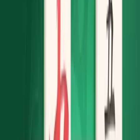
Aturan pertama dalam Mahjong Solitaire.
1
Cari sepasang ubin yang identik dan klik keduanya untuk
menghapusnya. Setelah kamu menghapus semua pasangan
dan membersihkan papan, kamu memenangkan
Mahjong
Solitaire
!
Aturan kedua dalam Mahjong Solitaire.
2
Kamu hanya dapat menghapus ubin jika salah satu sisinya
terbuka, baik di kiri maupun di kanan. Jika ubin terkunci di
kedua sisinya, kamu tidak dapat menghapusnya.
Aturan ketiga dalam Mahjong Solitaire.
3
Setiap jenis ubin muncul empat kali di papan. Pilih dengan
cermat pasangan mana yang akan dicocokkan terlebih dahulu.