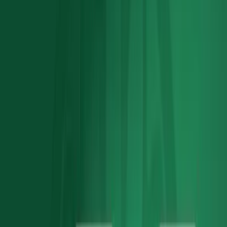
TheSudoku
—
Teka-teki Sudoku dan strategi
Tambahkan Ekstensi Mahjong Kami ke Peramban
Anda
Chrome
Edge
Firefox
Tentang Permainan Mahjong di
themahjong.com
Mahjong bukan sekadar permainan, melainkan warisan budaya