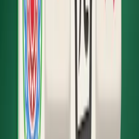
Tips dan Trik Mahjong
Luangkan waktu untuk memahami tata letak.
Sebelum melakukan langkah pertama dalam
Mahjong
Solitaire, luangkan waktu untuk memahami tata letak papan.
Anda pasti akan menemukan beberapa langkah pembuka
yang baik. Perhatikan lokasi ubin khusus dalam mahjong
(Musim dan Bunga), karena dapat sangat membantu.
Cari langkah yang membuka lebih banyak
ubin.
Selalu usahakan untuk mencocokkan pasangan yang
membuka lebih banyak ubin baru. Beberapa pasangan tidak
membuka ubin baru, jadi ada baiknya menyimpannya sebagai
cadangan dan mencocokkannya nanti dengan ubin lain.
Menemukan tiga ubin yang cocok? Pikirkan
dengan baik!
Jika Anda melihat tiga ubin identik yang dapat dicocokkan,
pilih pasangan yang membuka lebih banyak ubin baru atau
cari cara cepat untuk membebaskan ubin keempat agar bisa