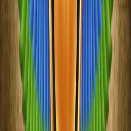
Jeda:
Gunakan tombol ini untuk menjeda permainan sementara. Ini
adalah cara yang bagus untuk beristirahat, memikirkan strategi
Anda, atau sekadar bersantai sambil tetap menjaga progres
permainan Anda.
Z
Batalkan:
Fitur ini memungkinkan Anda untuk membatalkan langkah
terakhir Anda, yang sangat berguna jika Anda melakukan
kesalahan atau ingin mempertimbangkan kembali strategi
Anda.
H
Petunjuk:
Dapatkan petunjuk yang berguna saat Anda terjebak atau
mencari cara untuk mempercepat permainan. Fitur ini akan
membantu Anda melihat langkah yang tersedia dan bisa