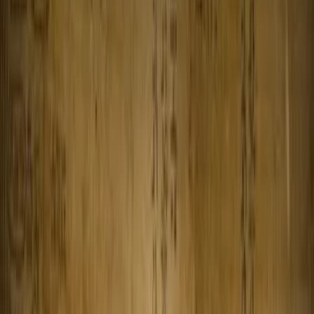
Mahjong Connect Gravity
Solitaire
Sudoku
Jigsaw Puzzles
Hearts
Semua permainan
Kategori
FAQ
Blog
Donasi
Bagikan
Mahjong game section
0
%
Beranda
Semua tata letak
Labirin
Tanggapan