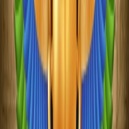
mungkin akan kesulitan melanjutkan permainan.
Jangan ragu untuk menggunakan petunjuk
dan tombol undo!
Manfaatkan fitur berguna di TheMahjong.com seperti 'Undo'
dan 'Hint' untuk meningkatkan pengalaman bermain Anda.
Kontrol Sederhana dan Pengaturan
Kustom untuk Pengalaman Mahjong
yang Nyaman
Temukan kemudahan dan fleksibilitas kontrol dalam permainan
mahjong klasik di TheMahjong.com. Platform kami menawarkan
pintasan keyboard yang intuitif dan panel pengaturan yang dapat
disesuaikan, memastikan pengalaman bermain yang lancar dan
membantu Anda meningkatkan strategi mahjong Anda. Manfaatkan
fitur-fitur ini untuk membuat permainan Anda semakin seru dan
nyaman.
Pintasan Keyboard Mahjong:
P