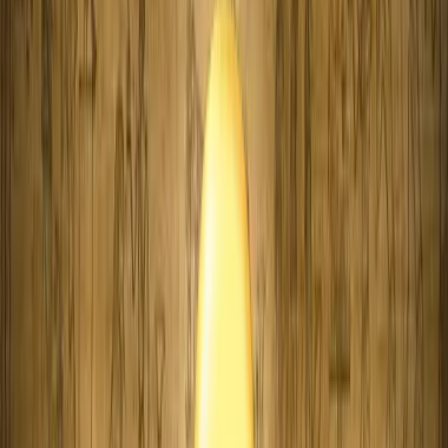
TheSudoku
—
Teka-teki Sudoku dan strategi
Tambahkan Ekstensi Mahjong Kami ke Peramban
Anda
Chrome
Edge
Firefox
Tentang Permainan Mahjong di
themahjong.com
Mahjong bukan sekadar permainan, melainkan warisan budaya