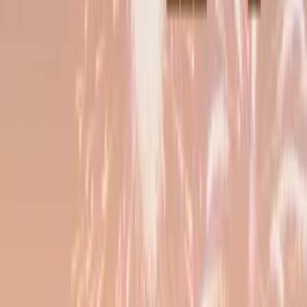
Mahjong Paskah
Tata letak: 10
Mahjong Titans
Mahjong Titans
Tata letak: 9
Mahjong Hari Santo Patrick
Mahjong Hari Santo Patrick
Tata letak: 9
Mahjong untuk Hari Kemerdekaan AS
Mahjong untuk Hari Kemerdekaan AS
Tata letak: 12
Mainkan Mahjong Online Gratis di
TheMahjong.com
Terima kasih telah memilih TheMahjong.com sebagai platform