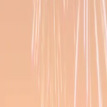
9529
Pengguna Telah Menilai
Beri Kami Penilaian!
Apakah Anda menyukai Mahjong kami?
Is it balrog?
5
4
3
2
1
Kirim
TheMahjong.com
Bahasa Indonesia