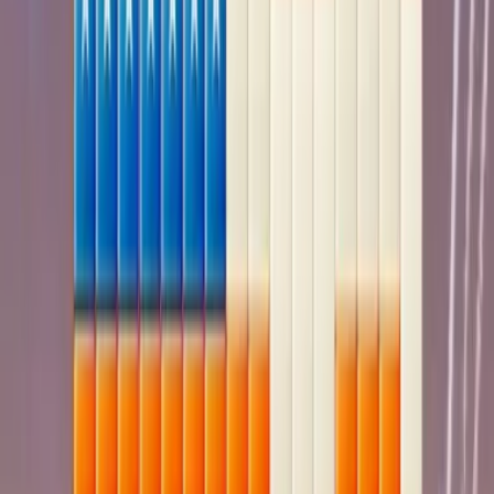
Tips dan Trik Mahjong
Luangkan waktu untuk memahami tata letak.
Sebelum melakukan langkah pertama dalam
Mahjong
Solitaire, luangkan waktu untuk memahami tata letak papan.
Anda pasti akan menemukan beberapa langkah pembuka
yang baik. Perhatikan lokasi ubin khusus dalam mahjong
(Musim dan Bunga), karena dapat sangat membantu.
Cari langkah yang membuka lebih banyak
ubin.
Selalu usahakan untuk mencocokkan pasangan yang
membuka lebih banyak ubin baru. Beberapa pasangan tidak
membuka ubin baru, jadi ada baiknya menyimpannya sebagai
cadangan dan mencocokkannya nanti dengan ubin lain.
Menemukan tiga ubin yang cocok? Pikirkan
dengan baik!
Jika Anda melihat tiga ubin identik yang dapat dicocokkan,
pilih pasangan yang membuka lebih banyak ubin baru atau
cari cara cepat untuk membebaskan ubin keempat agar bisa