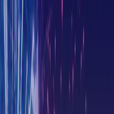
TheMahjong.com
Mahjong Solitaire
Mahjong Connect
Mahjong Connect Gravity
Semua permainan
Solitaire
Sudoku
Jigsaw Puzzles
Donasi
Bagikan
Bahasa Indonesia
Menu utama situs
Mahjong Solitaire
Mahjong Connect