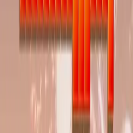
Dengan menggunakan alat kontrol dan kustomisasi ini, Anda tidak
hanya meningkatkan keterampilan mahjong Anda tetapi juga
mendapatkan kesenangan maksimal dari setiap permainan. Situs
web kami, TheMahjong.com, berupaya memberikan pengalaman
bermain terbaik dengan menggabungkan tradisi mahjong klasik
dengan teknologi modern dan antarmuka yang ramah pengguna.
Tata Letak Mahjong yang Disarankan
Berkemah
Kyodai 23
Gurita
Empat Angin Xi
Koleksi permainan Mahjong yang
disarankan
Mahjong Paskah