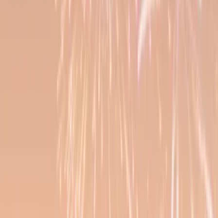
Anda untuk bermain mahjong online. Permainan kami
menggabungkan aturan klasik dengan fitur modern, memberikan
pengalaman bermain yang nyaman dan dirancang dengan baik bagi
pengguna. Pengaturan kontrol yang mudah, dukungan hotkey, dan
antarmuka yang dirancang dengan cermat membantu memastikan
fokus dan suasana yang tenang selama setiap permainan.
Kami terus meningkatkan situs web dengan menerapkan solusi
inovatif dan memperbarui desain visual. Ini memastikan interaksi
pengguna berkualitas tinggi dan adaptasi terhadap kebutuhan
permainan modern.
Jika Anda memiliki pertanyaan, kami menyarankan untuk
mengunjungi bagian
Pertanyaan yang Sering Diajukan
, di mana
Anda akan menemukan informasi terperinci tentang aspek utama
fungsi situs web.
Penilaian pengguna terhadap game kami
Penilaian Saat Ini
4.8