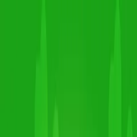
TheMahjong.com
Mahjong Solitaire
Mahjong Connect
Mahjong Connect Gravity
Semua permainan
Solitaire
Sudoku
Jigsaw Puzzles
Donasi
Bagikan
Bahasa Indonesia
Menu utama situs
Mahjong Solitaire
Mahjong Connect