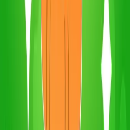
menjadi kunci keberhasilan langkah Anda berikutnya.
Panel Pengaturan Mahjong:
Pilihan Skema Warna Ubin:
Situs kami menawarkan berbagai skema warna,
memungkinkan Anda membuat pengalaman bermain lebih
nyaman dan menarik secara visual.
Kustomisasi Warna dan Gambar Latar Belakang:
Personalisasikan ruang permainan Anda dengan memilih
berbagai opsi latar belakang dan warna untuk menciptakan
suasana sempurna bagi permainan Anda.
Pengaturan Permainan Kustom:
Sesuaikan permainan sesuai dengan preferensi Anda dengan
mengaktifkan sorotan ubin yang tersedia, pengacakan, dan
opsi lainnya untuk menciptakan pengalaman mahjong yang
unik.