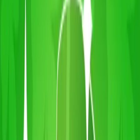
TheSudoku
—
Teka-teki Sudoku dan strategi
Tambahkan Ekstensi Mahjong Kami ke Peramban
Anda
Chrome
Edge
Firefox
Tentang Permainan Mahjong di
themahjong.com
Mahjong bukan sekadar permainan, melainkan warisan budaya