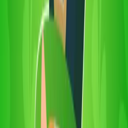
Permainan Mahjong Kucing Tidur
Permainan Mahjong Hieroglif Ka
Permainan Mahjong Sumur Dalam
Permainan Mahjong Menara dan Dinding
Permainan Mahjong Tanaman Merambat
Permainan Mahjong Gurita
Permainan Mahjong Kyodai 14
Permainan Mahjong Simetri
Permainan Mahjong Capung
Dan banyak lagi — klik "Tata Letak" dalam permainan atau
kunjungi halaman dengan
semua tata letak
.