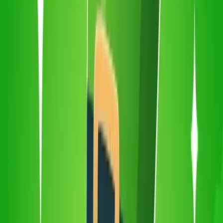
Aturan keempat dalam Mahjong Solitaire.
4
Ubin Empat Musim bersifat unik. Masing-masing hanya ada
satu, tetapi dapat dipasangkan dengan ubin musim lainnya!
Hal yang sama berlaku untuk ubin Empat Tanaman Mulia,
yang juga dapat dipasangkan satu sama lain.
Untuk informasi lebih lanjut tentang aturan dan strategi Mahjong,
kunjungi bagian
Aturan Permainan
.
Mainkan lebih dari 160 tata letak
mahjong solitaire:
Permainan Mahjong Kura-kura
Permainan Mahjong Kupu-kupu
Permainan Mahjong Ikan
Permainan Mahjong Piramida Bertingkat