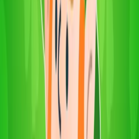
mencocokkan keempatnya sekaligus.
Empat ubin yang cocok? Jangan lewatkan
kesempatan ini!
Jika Anda melihat empat ubin identik yang tersedia, Anda
beruntung! Segera cocokkan semuanya untuk mempercepat
permainan.
Bersihkan baris panjang agar tidak terjebak.
Mencocokkan ubin di tepi baris horizontal yang panjang
harus menjadi prioritas Anda, karena membiarkan baris
panjang tetap ada bisa menyebabkan masalah di kemudian
hari.
Fokus pada tumpukan tinggi — mereka bisa
menyembunyikan pasangan sulit.
Tumpukan tinggi ubin adalah prioritas penting dalam
permainan Mahjong Solitaire. Selain sulit dipisahkan, mereka
juga bisa berisi dua ubin identik yang bertumpuk satu di atas
yang lain. Jika tidak ada ubin serupa di luar tumpukan, Anda