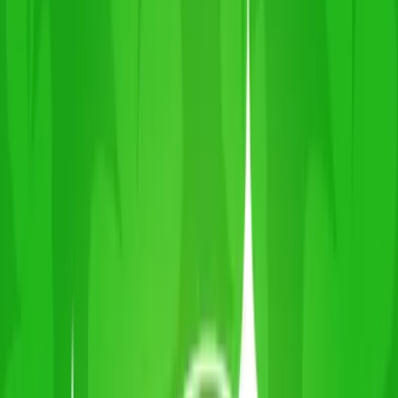
Donasi
Bagikan
Zodiak - Aries — Tata letak
Mahjong Solitaire
Game Mahjong Solitaire Online Gratis
Mainkan permainan
Mahjong online
klasik di TheMahjong.com,
coba mode layar penuh dan jelajahi fitur menarik lainnya. Kami
menawarkan lebih dari 200 tata letak
Mahjong Solitaire
yang dapat
Anda mainkan secara gratis.
Catatan: Jika Anda memiliki masalah yang ingin dilaporkan atau
saran untuk perbaikan, silakan klik
.
Beri tahu kami
Jelajahi lebih banyak game dan teka-teki
TheJigsawPuzzles
—
Teka-teki jigsaw online
TheSolitaire
—
Solitaire dan permainan kartu