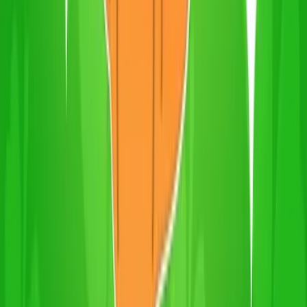
Dengan menggunakan alat kontrol dan kustomisasi ini, Anda tidak
hanya meningkatkan keterampilan mahjong Anda tetapi juga
mendapatkan kesenangan maksimal dari setiap permainan. Situs
web kami, TheMahjong.com, berupaya memberikan pengalaman
bermain terbaik dengan menggabungkan tradisi mahjong klasik
dengan teknologi modern dan antarmuka yang ramah pengguna.
Tata Letak Mahjong yang Disarankan
Rumah Nyaman
Klasik
Jembatan Luar Angkasa
Gajah
Koleksi permainan Mahjong yang
disarankan
Mahjong Mesir