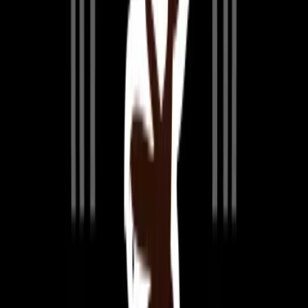
Mahjong Titans
Tata letak: 9
Mahjong Hari Santo Patrick
Mahjong Hari Santo Patrick
Tata letak: 9
Mahjong Klasik
Mahjong Klasik
Tata letak: 9
Mahjong Selandia Baru
Mahjong Selandia Baru
Tata letak: 5
Mainkan Mahjong Online Gratis di
TheMahjong.com
Terima kasih telah memilih TheMahjong.com sebagai platform