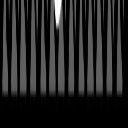
9530
Pengguna Telah Menilai
Beri Kami Penilaian!
Apakah Anda menyukai Mahjong kami?
Is it balrog?
5
4
3
2
1
Kirim
TheMahjong.com
Bahasa Indonesia