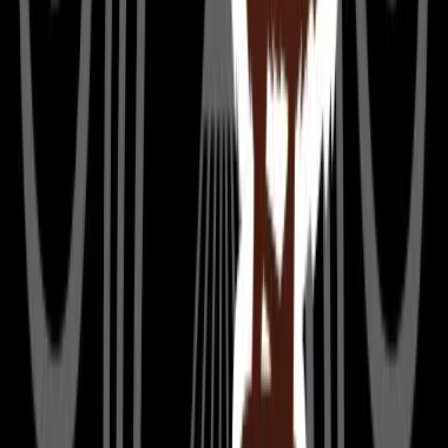
menjadi kunci keberhasilan langkah Anda berikutnya.
Panel Pengaturan Mahjong:
Pilihan Skema Warna Ubin:
Situs kami menawarkan berbagai skema warna,
memungkinkan Anda membuat pengalaman bermain lebih
nyaman dan menarik secara visual.
Kustomisasi Warna dan Gambar Latar Belakang:
Personalisasikan ruang permainan Anda dengan memilih
berbagai opsi latar belakang dan warna untuk menciptakan
suasana sempurna bagi permainan Anda.
Pengaturan Permainan Kustom:
Sesuaikan permainan sesuai dengan preferensi Anda dengan
mengaktifkan sorotan ubin yang tersedia, pengacakan, dan
opsi lainnya untuk menciptakan pengalaman mahjong yang
unik.