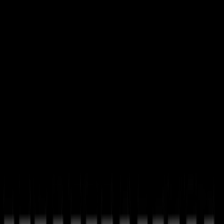
TheMahjong.com
Mahjong Solitaire
Mahjong Connect
Mahjong Connect Gravity
Semua permainan
Solitaire
Sudoku
Jigsaw Puzzles
Donasi
Bagikan
Bahasa Indonesia
Menu utama situs
Mahjong Solitaire
Mahjong Connect