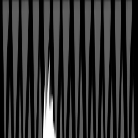
Mahjong Connect Gravity
Solitaire
Sudoku
Jigsaw Puzzles
Hearts
Semua permainan
Kategori
FAQ
Blog
Donasi
Bagikan
Mahjong game section
0
%
Beranda
Semua tata letak
Gayle
Tanggapan