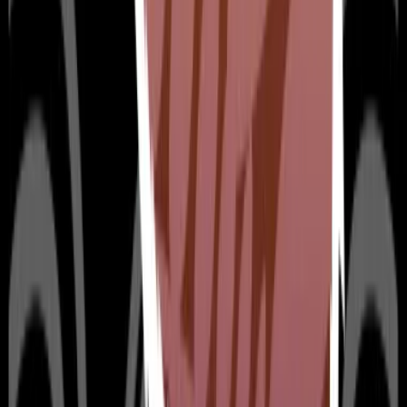
Tips dan Trik Mahjong
Luangkan waktu untuk memahami tata letak.
Sebelum melakukan langkah pertama dalam
Mahjong
Solitaire, luangkan waktu untuk memahami tata letak papan.
Anda pasti akan menemukan beberapa langkah pembuka
yang baik. Perhatikan lokasi ubin khusus dalam mahjong
(Musim dan Bunga), karena dapat sangat membantu.
Cari langkah yang membuka lebih banyak
ubin.
Selalu usahakan untuk mencocokkan pasangan yang
membuka lebih banyak ubin baru. Beberapa pasangan tidak
membuka ubin baru, jadi ada baiknya menyimpannya sebagai
cadangan dan mencocokkannya nanti dengan ubin lain.
Menemukan tiga ubin yang cocok? Pikirkan
dengan baik!
Jika Anda melihat tiga ubin identik yang dapat dicocokkan,
pilih pasangan yang membuka lebih banyak ubin baru atau
cari cara cepat untuk membebaskan ubin keempat agar bisa