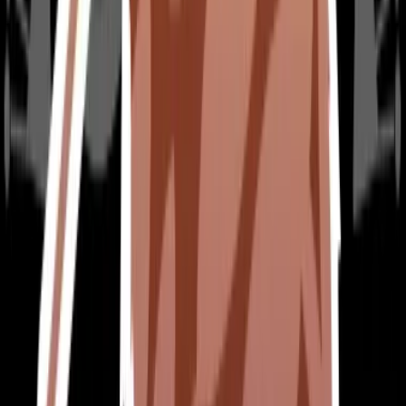
Permainan Mahjong Zodiak - Sagitarius
Permainan Mahjong Titan
Permainan Mahjong Sumur Dalam
Permainan Mahjong Salib Keltik
Permainan Mahjong Vas
Permainan Mahjong Bentuk X
Permainan Mahjong Zodiak - Pisces
Permainan Mahjong Multi X
Permainan Mahjong Barbekyu
Permainan Mahjong Zodiak - Cancer
Permainan Mahjong Payung