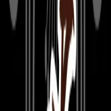
Dengan menggunakan alat kontrol dan kustomisasi ini, Anda tidak
hanya meningkatkan keterampilan mahjong Anda tetapi juga
mendapatkan kesenangan maksimal dari setiap permainan. Situs
web kami, TheMahjong.com, berupaya memberikan pengalaman
bermain terbaik dengan menggabungkan tradisi mahjong klasik
dengan teknologi modern dan antarmuka yang ramah pengguna.
Tata Letak Mahjong yang Disarankan
Tembok Kastil
Siam
Taman Babilonia
Kapal tua
Koleksi permainan Mahjong yang
disarankan
Mahjong Titans